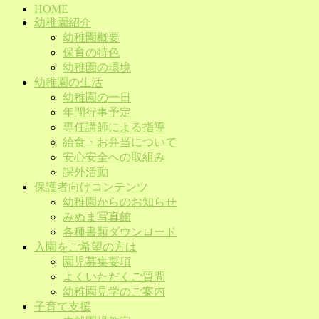
HOME
幼稚園紹介
幼稚園概要
保育の特色
幼稚園の環境
幼稚園の生活
幼稚園の一日
年間行事予定
専任講師による指導
給食・お弁当について
安心安全への取組み
課外活動
保護者向けコンテンツ
幼稚園からのお知らせ
みぬま写真館
各種書類ダウンロード
入園をご希望の方は
園児募集要項
よくいただくご質問
幼稚園見学のご案内
子育て支援