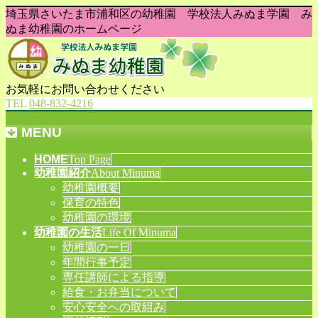
埼玉県さいたま市浦和区の幼稚園 学校法人みぬま学園 み
ぬま幼稚園のホームページ
お気軽にお問い合わせください
TEL
048-832-4216
MENU
メ
HOME
Top Page
幼稚園紹介
About Minuma
ニ
幼稚園概要
ュ
保育の特色
ー
幼稚園の環境
を
幼稚園の生活
Life Of Minuma
飛
幼稚園の一日
ば
年間行事予定
す
専任講師による指導
給食・お弁当について
安心安全への取組み