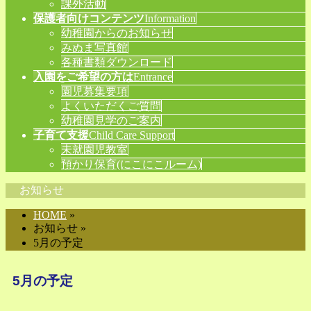
課外活動
保護者向けコンテンツ
Information
幼稚園からのお知らせ
みぬま写真館
各種書類ダウンロード
入園をご希望の方は
Entrance
園児募集要項
よくいただくご質問
幼稚園見学のご案内
子育て支援
Child Care Support
未就園児教室
預かり保育(にこにこルーム)
お知らせ
HOME
»
お知らせ »
5月の予定
5月の予定