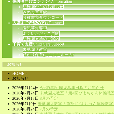
保護者向けコンテンツ
Information
幼稚園からのお知らせ
みぬま写真館
各種書類ダウンロード
入園をご希望の方は
Entrance
園児募集要項
よくいただくご質問
幼稚園見学のご案内
子育て支援
Child Care Support
未就園児教室
預かり保育(にこにこルーム)
お知らせ
HOME
»
お知らせ
2026年7月24日
令和9年度 園児募集日程のお知らせ
2026年7月24日
未就園児教室「第4回ぴよちゃん体操教
2026年7月17日
8月の予定
2026年7月9日
未就園児教室「第3回ぴよちゃん体操教室
2026年6月24日
7月の予定