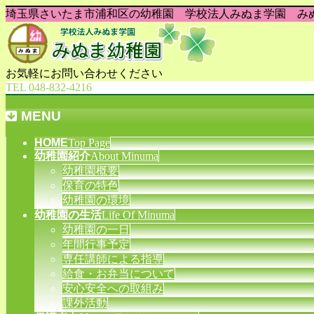
埼玉県さいたま市浦和区の幼稚園 学校法人みぬま学園 み
お気軽にお問い合わせください
TEL 048-832-4216
MENU
メ
HOME
Top Page
幼稚園紹介
About Minuma
ニ
幼稚園概要
ュ
保育の特色
ー
幼稚園の環境
を
幼稚園の生活
Life Of Minuma
飛
幼稚園の一日
ば
年間行事予定
す
専任講師による指導
給食・お弁当について
安心安全への取組み
課外活動