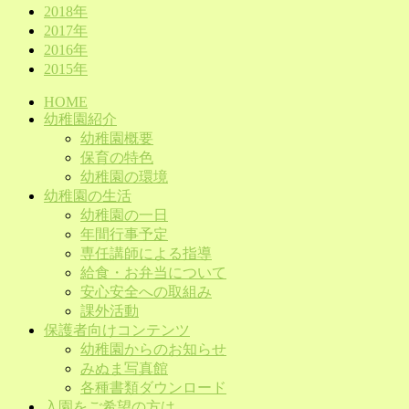
2018年
2017年
2016年
2015年
HOME
幼稚園紹介
幼稚園概要
保育の特色
幼稚園の環境
幼稚園の生活
幼稚園の一日
年間行事予定
専任講師による指導
給食・お弁当について
安心安全への取組み
課外活動
保護者向けコンテンツ
幼稚園からのお知らせ
みぬま写真館
各種書類ダウンロード
入園をご希望の方は