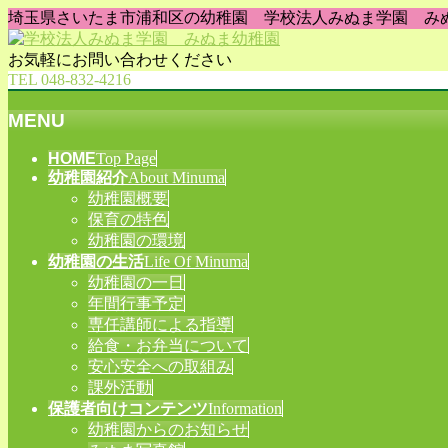
埼玉県さいたま市浦和区の幼稚園 学校法人みぬま学園 み
お気軽にお問い合わせください
TEL 048-832-4216
MENU
メ
HOME
Top Page
幼稚園紹介
About Minuma
ニ
幼稚園概要
ュ
保育の特色
ー
幼稚園の環境
を
幼稚園の生活
Life Of Minuma
飛
幼稚園の一日
ば
年間行事予定
す
専任講師による指導
給食・お弁当について
安心安全への取組み
課外活動
保護者向けコンテンツ
Information
幼稚園からのお知らせ