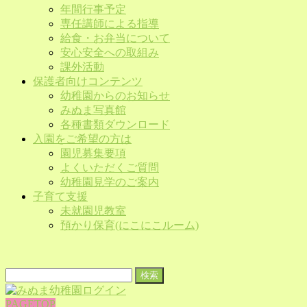
年間行事予定
専任講師による指導
給食・お弁当について
安心安全への取組み
課外活動
保護者向けコンテンツ
幼稚園からのお知らせ
みぬま写真館
各種書類ダウンロード
入園をご希望の方は
園児募集要項
よくいただくご質問
幼稚園見学のご案内
子育て支援
未就園児教室
預かり保育(にこにこルーム)
検
索:
PAGETOP