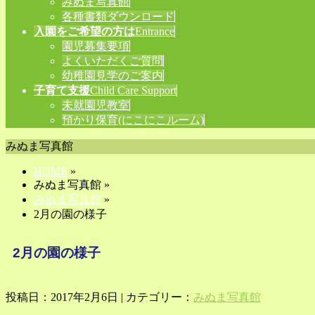
みぬま写真館
各種書類ダウンロード
入園をご希望の方は
Entrance
園児募集要項
よくいただくご質問
幼稚園見学のご案内
子育て支援
Child Care Support
未就園児教室
預かり保育(にこにこルーム)
みぬま写真館
HOME
»
みぬま写真館 »
みぬま写真館
»
2月の園の様子
2月の園の様子
投稿日：2017年2月6日 | カテゴリー：
みぬま写真館