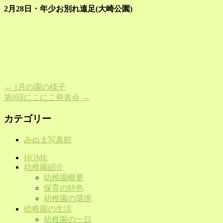
2月28日・年少お別れ遠足(大崎公園)
←
1月の園の様子
第9回にこにこ発表会
→
カテゴリー
みぬま写真館
HOME
幼稚園紹介
幼稚園概要
保育の特色
幼稚園の環境
幼稚園の生活
幼稚園の一日