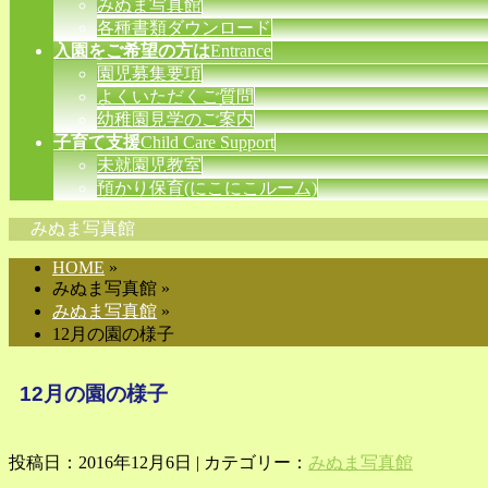
みぬま写真館
各種書類ダウンロード
入園をご希望の方は
Entrance
園児募集要項
よくいただくご質問
幼稚園見学のご案内
子育て支援
Child Care Support
未就園児教室
預かり保育(にこにこルーム)
みぬま写真館
HOME
»
みぬま写真館 »
みぬま写真館
»
12月の園の様子
12月の園の様子
投稿日：2016年12月6日 | カテゴリー：
みぬま写真館