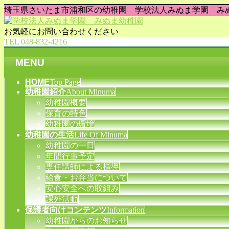
埼玉県さいたま市浦和区の幼稚園 学校法人みぬま学園 み
お気軽にお問い合わせください
TEL 048-832-4216
MENU
メ
HOME
Top Page
幼稚園紹介
About Minuma
ニ
幼稚園概要
ュ
保育の特色
ー
幼稚園の環境
を
幼稚園の生活
Life Of Minuma
飛
幼稚園の一日
ば
年間行事予定
す
専任講師による指導
給食・お弁当について
安心安全への取組み
課外活動
保護者向けコンテンツ
Information
幼稚園からのお知らせ