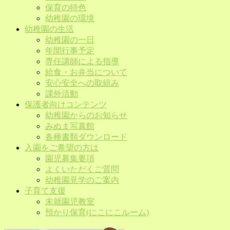
保育の特色
幼稚園の環境
幼稚園の生活
幼稚園の一日
年間行事予定
専任講師による指導
給食・お弁当について
安心安全への取組み
課外活動
保護者向けコンテンツ
幼稚園からのお知らせ
みぬま写真館
各種書類ダウンロード
入園をご希望の方は
園児募集要項
よくいただくご質問
幼稚園見学のご案内
子育て支援
未就園児教室
預かり保育(にこにこルーム)