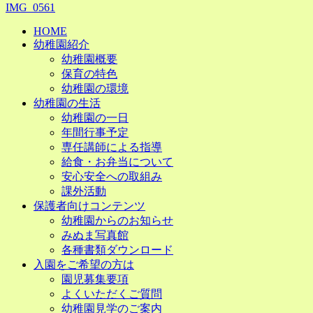
IMG_0561
HOME
幼稚園紹介
幼稚園概要
保育の特色
幼稚園の環境
幼稚園の生活
幼稚園の一日
年間行事予定
専任講師による指導
給食・お弁当について
安心安全への取組み
課外活動
保護者向けコンテンツ
幼稚園からのお知らせ
みぬま写真館
各種書類ダウンロード
入園をご希望の方は
園児募集要項
よくいただくご質問
幼稚園見学のご案内