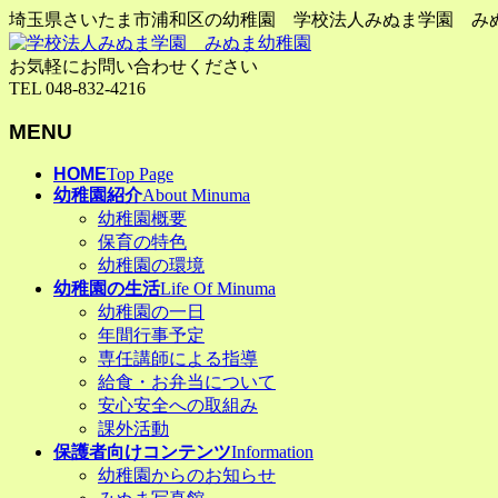
埼玉県さいたま市浦和区の幼稚園 学校法人みぬま学園 み
お気軽にお問い合わせください
TEL 048-832-4216
MENU
メ
HOME
Top Page
幼稚園紹介
About Minuma
ニ
幼稚園概要
ュ
保育の特色
ー
幼稚園の環境
を
幼稚園の生活
Life Of Minuma
飛
幼稚園の一日
ば
年間行事予定
す
専任講師による指導
給食・お弁当について
安心安全への取組み
課外活動
保護者向けコンテンツ
Information
幼稚園からのお知らせ