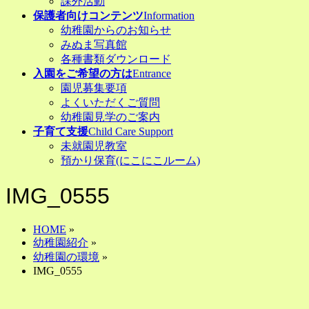
課外活動
保護者向けコンテンツ
Information
幼稚園からのお知らせ
みぬま写真館
各種書類ダウンロード
入園をご希望の方は
Entrance
園児募集要項
よくいただくご質問
幼稚園見学のご案内
子育て支援
Child Care Support
未就園児教室
預かり保育(にこにこルーム)
IMG_0555
HOME
»
幼稚園紹介
»
幼稚園の環境
»
IMG_0555