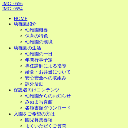
IMG_0556
IMG_0554
HOME
幼稚園紹介
幼稚園概要
保育の特色
幼稚園の環境
幼稚園の生活
幼稚園の一日
年間行事予定
専任講師による指導
給食・お弁当について
安心安全への取組み
課外活動
保護者向けコンテンツ
幼稚園からのお知らせ
みぬま写真館
各種書類ダウンロード
入園をご希望の方は
園児募集要項
よくいただくご質問