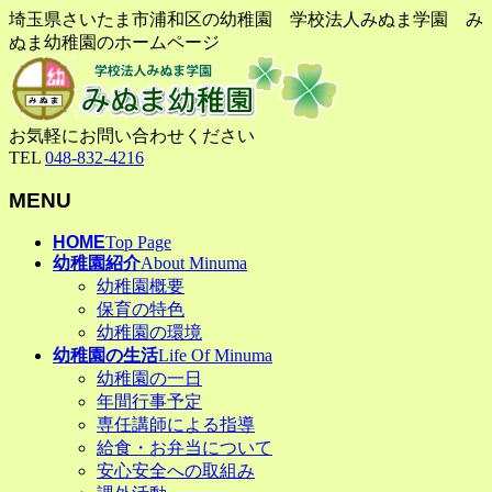
埼玉県さいたま市浦和区の幼稚園 学校法人みぬま学園 み
ぬま幼稚園のホームページ
お気軽にお問い合わせください
TEL
048-832-4216
MENU
メ
HOME
Top Page
幼稚園紹介
About Minuma
ニ
幼稚園概要
ュ
保育の特色
ー
幼稚園の環境
を
幼稚園の生活
Life Of Minuma
飛
幼稚園の一日
ば
年間行事予定
す
専任講師による指導
給食・お弁当について
安心安全への取組み