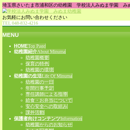
埼玉県さいたま市浦和区の幼稚園 学校法人みぬま学園 み
お気軽にお問い合わせください
TEL 048-832-4216
MENU
メ
HOME
Top Page
幼稚園紹介
About Minuma
ニ
幼稚園概要
ュ
保育の特色
ー
幼稚園の環境
を
幼稚園の生活
Life Of Minuma
飛
幼稚園の一日
ば
年間行事予定
す
専任講師による指導
給食・お弁当について
安心安全への取組み
課外活動
保護者向けコンテンツ
Information
幼稚園からのお知らせ