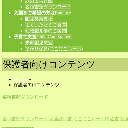
みぬま写真館
各種書類ダウンロード
入園をご希望の方は
Entrance
園児募集要項
よくいただくご質問
幼稚園見学のご案内
子育て支援
Child Care Support
未就園児教室
預かり保育(にこにこルーム)
保護者向けコンテンツ
HOME
»
保護者向けコンテンツ
各種書類ダウンロード
各種書類ダウンロード 登園許可書 にこにこルーム申込書 登園許